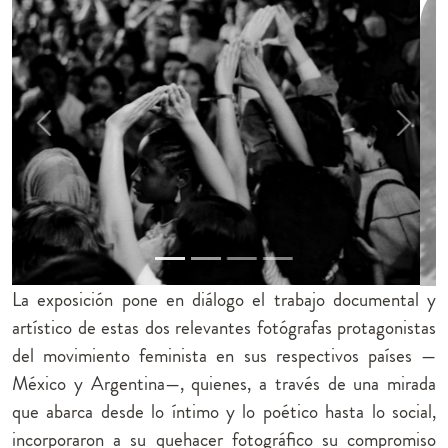
Previous
Next
La exposición pone en diálogo el trabajo documental y
artístico de estas dos relevantes fotógrafas protagonistas
del movimiento feminista en sus respectivos países —
México y Argentina—, quienes, a través de una mirada
que abarca desde lo íntimo y lo poético hasta lo social,
incorporaron a su quehacer fotográfico su compromiso